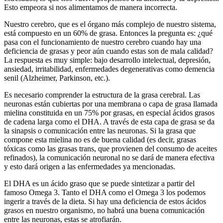
Esto empeora si nos alimentamos de manera incorrecta.
Nuestro cerebro, que es el órgano más complejo de nuestro sistema,
está compuesto en un 60% de grasa. Entonces la pregunta es: ¿qué
pasa con el funcionamiento de nuestro cerebro cuando hay una
deficiencia de grasas y peor aún cuando estas son de mala calidad?
La respuesta es muy simple: bajo desarrollo intelectual, depresión,
ansiedad, irritabilidad, enfermedades degenerativas como demencia
senil (Alzheimer, Parkinson, etc.).
Es necesario comprender la estructura de la grasa cerebral. Las
neuronas están cubiertas por una membrana o capa de grasa llamada
mielina constituida en un 75% por grasas, en especial ácidos grasos
de cadena larga como el DHA. A través de esta capa de grasa se da
la sinapsis o comunicación entre las neuronas. Si la grasa que
compone esta mielina no es de buena calidad (es decir, grasas
tóxicas como las grasas trans, que provienen del consumo de aceites
refinados), la comunicación neuronal no se dará de manera efectiva
y esto dará origen a las enfermedades ya mencionadas.
El DHA es un ácido graso que se puede sintetizar a partir del
famoso Omega 3. Tanto el DHA como el Omega 3 los podemos
ingerir a través de la dieta. Si hay una deficiencia de estos ácidos
grasos en nuestro organismo, no habrá una buena comunicación
entre las neuronas, estas se atrofiarán.